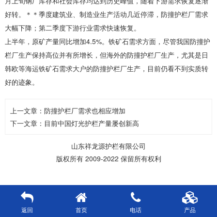
月上旬钢厂库存和社会库存均达到历史峰值，随着下游需求恢复逐渐
好转。＊＊季度建筑业、制造业生产活动几近停滞，
防撞护栏厂
需求
大幅下降；第二季度下游行业需求快速恢复。
4.5%
上半年，原矿产量同比增加
。铁矿石需求方面，尽管我国
防撞护
栏厂
生产保持高位并有所增长，但海外的
防撞护栏厂
生产，尤其是日
韩欧等海运铁矿石需求大户的
防撞护栏厂
生产，目前仍看不到实质转
好的迹象。
上一文章：
防撞护栏厂需求也相应增加
下一文章：
目前中国灯光护栏产量屡创新高
山东祥龙源护栏有限公司
版权所有 2009-2022 保留所有权利
返回
首页
电话
产品