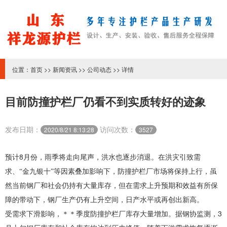
位置：
首页
>>
新闻资讯
>>
公司动态
>> 详情
目前防撞护栏厂​仍看不到实质转好的迹象
发布日期：
访问次数：
2020/8/21 8:13:28
3527
8
预计
月份，雨季将走向尾声，洪水也逐步消退。在洪灾引致需
求、“金九银十”等因素叠加影响下，
防撞护栏厂
市场将保持上行，虽
然当前钢厂和社会仍持有大量库存，但在需求上升预期和效益有所保
障的带动下，钢厂生产仍有上升空间，日产水平或再创出新高。
3
受需求下滑影响，＊＊季度
防撞护栏厂
库存大量增加。据钢协监测，